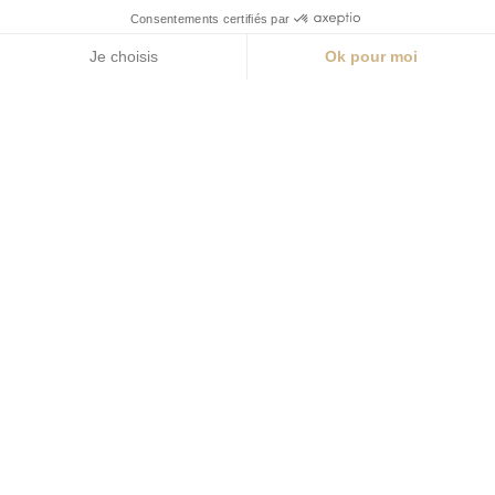
Appeler
Localisation
Prendre rendez-vous
Lire mon dernier article
Découvrez mes accompagnements
spécifiques